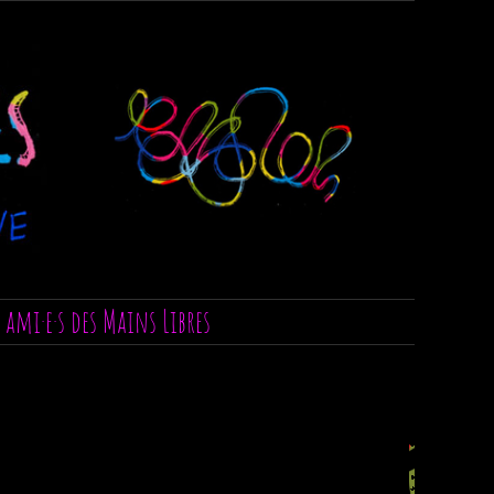
s ami·e·s des Mains Libres