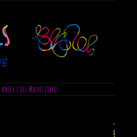
s ami·e·s des Mains Libres